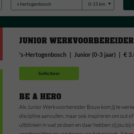
JUNIOR WERKVOORBEREIDE
's-Hertogenbosch
Junior (0-3 jaar)
€ 3
Solliciteer
BE A HERO
Als Junior Werkvoorbereider Bouw kom jij te werke
discipline aanvullen, maar ook inspireren om out of
uitblinken in wat ze doen en daar hebben zij jou bij
voorbereiding en voortgang van het project. Jij be