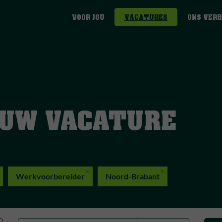
VOOR JOU
VACATURES
ONS VER
OUW VACATURE
Werkvoorbereider
Noord-Brabant