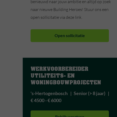
benieuwd naar jouw ambitie en altijd op zoek
naar nieuwe Building Heroes! Stuur ons een
open sollicitatie via deze link.
Open sollicitatie
WERKVOORBEREIDER 
UTILITEITS- EN 
WONINGBOUWPROJECTEN
's-Hertogenbosch
Senior (> 8 jaar)
€ 4500 - € 6000
Bekijk vacature