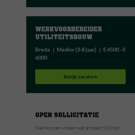
WERKVOORBEREIDER 
UTILITEITSBOUW
Breda
Medior (3-8 jaar)
€ 4500 - €
6000
Bekijk vacature
OPEN SOLLICITATIE
Niet kunnen vinden wat je zoekt? Wij zijn