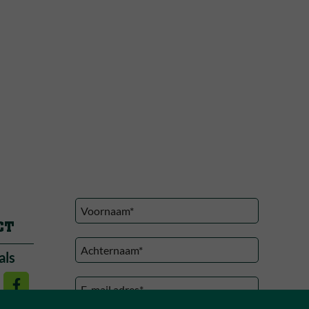
CT
als