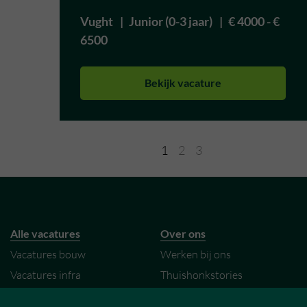
Vught
Junior (0-3 jaar)
€ 4000 - €
6500
Bekijk vacature
1
2
3
Alle vacatures
Over ons
Vacatures bouw
Werken bij ons
Vacatures infra
Thuishonkstories
Vacatures vastgoed
My Hero omgeving