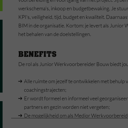
werkschema's, inkoop en budgetbewaking. Je stuur
KPI's, veiligheid, tijd, budget en kwaliteit. Daarn
BIM in de organisatie. Kortom: je levert als Junior
het behalen van de doelstellingen.
BENEFITS
De rol als Junior Werkvoorbereider Bouw biedt jou
Alle ruimte om jezelf te ontwikkelen met behulp
coachingstrajecten;
Er wordt formeel en informeel veel georganiseerd
partners en gezin worden niet vergeten;
De mogelijkheid om als Medior Werkvoorbereid
motiveren en stimuleren om het beste uit jezelf e