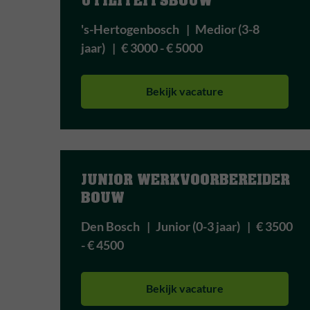
UTILITEITSBOUW 
's-Hertogenbosch
Medior (3-8
jaar)
€ 3000 - € 5000
Bekijk vacature
JUNIOR WERKVOORBEREIDER 
BOUW
Den Bosch
Junior (0-3 jaar)
€ 3500
- € 4500
Bekijk vacature