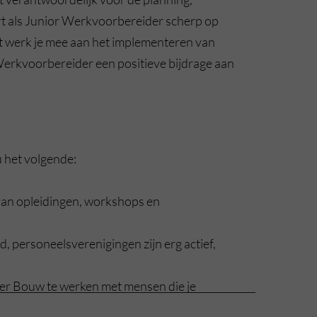
t als Junior Werkvoorbereider scherp op
aast werk je mee aan het implementeren van
 Werkvoorbereider een positieve bijdrage aan
 het volgende:
 van opleidingen, workshops en
, personeelsverenigingen zijn erg actief,
er Bouw te werken met mensen die je
n de organisatie te halen;