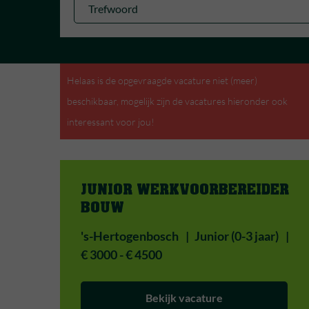
Helaas is de opgevraagde vacature niet (meer)
beschikbaar, mogelijk zijn de vacatures hieronder ook
interessant voor jou!
JUNIOR WERKVOORBEREIDER 
BOUW 
's-Hertogenbosch
Junior (0-3 jaar)
€ 3000 - € 4500
Bekijk vacature