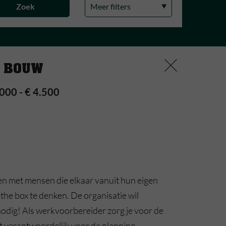
Meer filters
R BOUW
.000 - € 4.500
n met mensen die elkaar vanuit hun eigen
 the box te denken. De organisatie wil
 nodig! Als werkvoorbereider zorg je voor de
nt verantwoordelijk voor de planning,