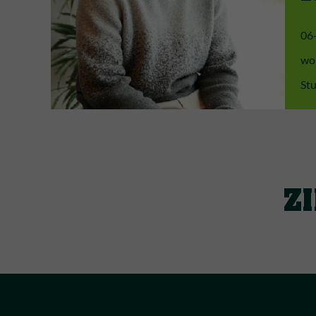
06
wo
Stu
Z