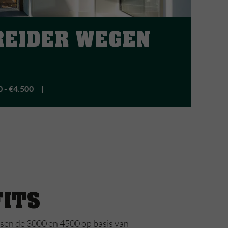
EIDER WEGEN
 - €4.500
FITS
ssen de 3000 en 4500 op basis van