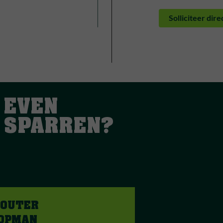
Solliciteer dire
EVEN
SPARREN?
OUTER
OPMAN