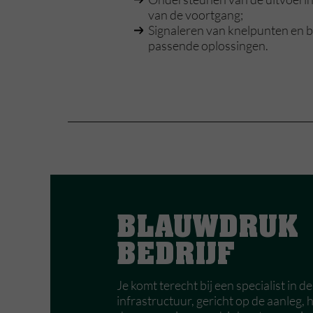
van de voortgang;
Signaleren van knelpunten en b
passende oplossingen.
BLAUWDRUK
BEDRIJF
Je komt terecht bij een specialist in
infrastructuur, gericht op de aanleg,