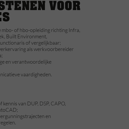
STENEN VOOR
ES
mbo- of hbo-opleiding richting Infra,
ek, Built Environment,
nctionaris of vergelijkbaar;
werkervaring als werkvoorbereider
a;
ge en verantwoordelijke
icatieve vaardigheden.
of kennis van DUP, DSP, CAPO,
utoCAD;
vergunningstrajecten en
egelen.