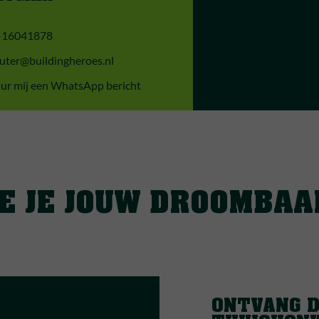
-16041878
uter@buildingheroes.nl
ur mij een WhatsApp bericht
IE JE JOUW DROOMBAA
ONTVANG 