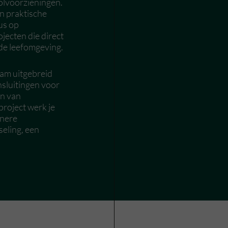
olvoorzieningen.
n praktische
cus op
jecten die direct
de leefomgeving.
eam uitgebreid
luitingen voor
en van
project werk je
inere
seling, een