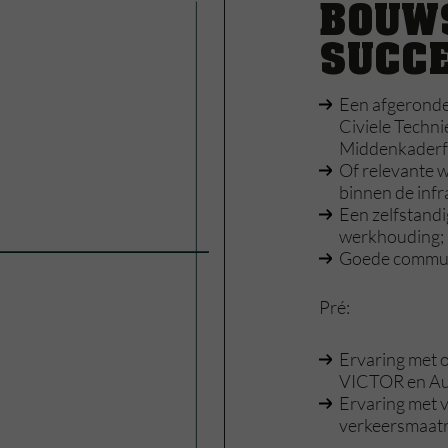
BOUW
SUCC
Een afgeronde 
Civiele Techni
Middenkaderfu
Of relevante 
binnen de infr
Een zelfstandi
werkhouding;
Goede commun
Pré:
Ervaring met 
VICTOR en A
Ervaring met 
verkeersmaatr