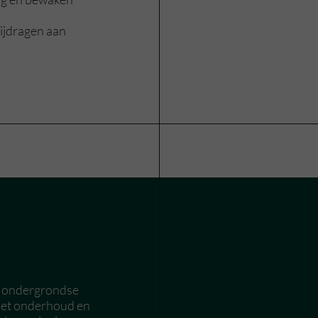
ijdragen aan
 de ondergrondse
 het onderhoud en