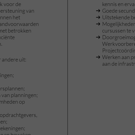
jk voor de
kennis en erva
dersteuning van
Goede secund
nnen het
Uitstekende be
e randvoorwaarden
Mogelijkheden
 met betrokken
cursussen te v
iciënte
Doorgroeimoge
.
Werkvoorberei
Projectcoördi
Werken aan pr
andere uit:
aan de infras
ingen;
ersplannen;
 van planningen;
amheden op
opdrachtgevers,
jen;
ekeningen;
ng en bewaken