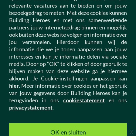
relevante vacatures aan te bieden en om jouw
Vacatures infra
bezoekgedrag te meten. Met deze cookies kunnen
Vacatures vastgoed
Building Heroes en met ons samenwerkende
Vacatures installatietechniek
partners jouw internetgedrag binnen en mogelijk
Vacatures woningcorporatie
ook buiten deze website volgen en informatie over
jou verzamelen. Hierdoor kunnen wij de
informatie die we je tonen aanpassen aan jouw
Over ons
interesses en kun je informatie delen via sociale
Werken bij ons
media. Door op “OK” te klikken of door gebruik te
Thuishonkstories
blijven maken van deze website ga je hiermee
My Hero omgeving
akkoord. Je Cookie-instellingen aanpassen kan
hier
. Meer informatie over cookies en het gebruik
Contact
van jouw gegevens door Building Heroes kan je
terugvinden in ons
cookiestatement
en ons
Onze sectoren
privacystatement
.
Bouw
Infra
Vastgoed
OK en sluiten
X