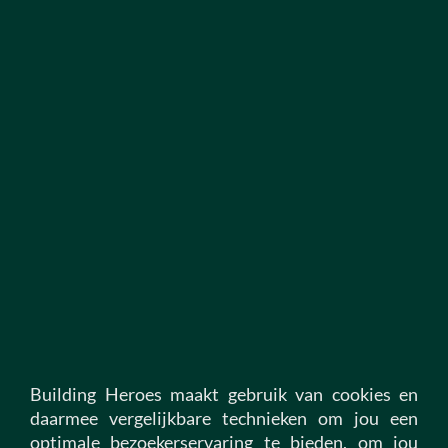
statement
.*
Solliciteer direct!
Building Heroes maakt gebruik van cookies en
Alle vacatures
daarmee vergelijkbare technieken om jou een
Vacatures bouw
optimale bezoekerservaring te bieden, om jou