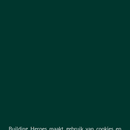
OPEN SOLLICITATIE
Niet kunnen vinden wat je zoekt? Wij zijn benieuwd
naar jouw ambitie en altijd op zoek naar nieuwe
Building Heroes! Stuur ons een open sollicitatie via
deze link.
Open sollicitatie
1
Building Heroes maakt gebruik van cookies en