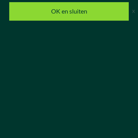
Bouw
OK en sluiten
X
Infra
Vastgoed
Installatietechniek
Woningcorporaties
Building Talents
Construction University
Vacatures starters
Open sollicitatie
Building Professionals
Junior vacatures
Medior vacatures
Senior vacatures