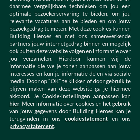
daarmee vergelijkbare technieken om jou een
optimale bezoekerservaring te bieden, om jou
Alle vacatures
relevante vacatures aan te bieden en om jouw
Vacatures bouw
bezoekgedrag te meten. Met deze cookies kunnen
Building Heroes en met ons samenwerkende
Vacatures infra
partners jouw internetgedrag binnen en mogelijk
Vacatures vastgoed
ook buiten deze website volgen en informatie over
Vacatures installatietechniek
jou verzamelen. Hierdoor kunnen wij de
Vacatures woningcorporatie
informatie die we je tonen aanpassen aan jouw
interesses en kun je informatie delen via sociale
media. Door op “OK” te klikken of door gebruik te
Over ons
blijven maken van deze website ga je hiermee
Werken bij ons
akkoord. Je Cookie-instellingen aanpassen kan
Thuishonkstories
hier
. Meer informatie over cookies en het gebruik
My Hero omgeving
van jouw gegevens door Building Heroes kan je
terugvinden in ons
cookiestatement
en ons
Contact
privacystatement
.
Onze sectoren