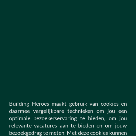
Building Heroes! Stuur ons een open sollicitatie via
deze link.
Open sollicitatie
1
Alle vacatures
Vacatures bouw
Building Heroes maakt gebruik van cookies en
Vacatures infra
daarmee vergelijkbare technieken om jou een
optimale bezoekerservaring te bieden, om jou
Vacatures vastgoed
relevante vacatures aan te bieden en om jouw
Vacatures installatietechniek
bezoekgedrag te meten. Met deze cookies kunnen