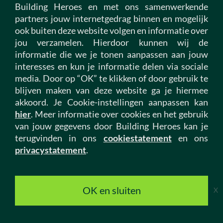
Vacatures woningcorporatie
Building Heroes en met ons samenwerkende
partners jouw internetgedrag binnen en mogelijk
Over ons
ook buiten deze website volgen en informatie over
jou verzamelen. Hierdoor kunnen wij de
Werken bij ons
informatie die we je tonen aanpassen aan jouw
Thuishonkstories
interesses en kun je informatie delen via sociale
My Hero omgeving
media. Door op “OK” te klikken of door gebruik te
Contact
blijven maken van deze website ga je hiermee
akkoord. Je Cookie-instellingen aanpassen kan
hier
. Meer informatie over cookies en het gebruik
Onze sectoren
van jouw gegevens door Building Heroes kan je
Bouw
terugvinden in ons
cookiestatement
en ons
Infra
privacystatement
.
Vastgoed
Installatietechniek
OK en sluiten
X
Woningcorporaties
Building Talents