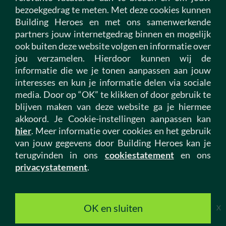
bezoekgedrag te meten. Met deze cookies kunnen
Building Heroes en met ons samenwerkende
partners jouw internetgedrag binnen en mogelijk
ook buiten deze website volgen en informatie over
jou verzamelen. Hierdoor kunnen wij de
informatie die we je tonen aanpassen aan jouw
interesses en kun je informatie delen via sociale
media. Door op “OK” te klikken of door gebruik te
blijven maken van deze website ga je hiermee
akkoord. Je Cookie-instellingen aanpassen kan
hier
. Meer informatie over cookies en het gebruik
van jouw gegevens door Building Heroes kan je
terugvinden in ons
cookiestatement
en ons
privacystatement
.
BARRY
ZWAAN
OK en sluiten
X
06-15001679