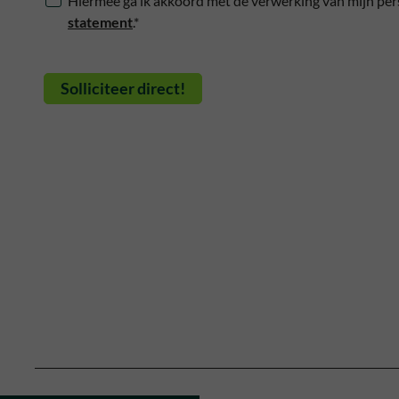
Hiermee ga ik akkoord met de verwerking van mijn per
statement
.*
Solliciteer direct!