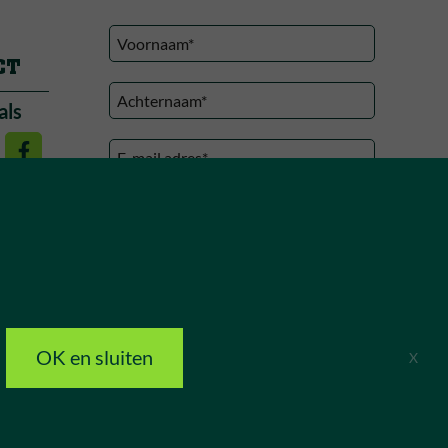
CT
als
Ik heb het
privacy statement
gelezen*
OK en sluiten
Contact mij
X