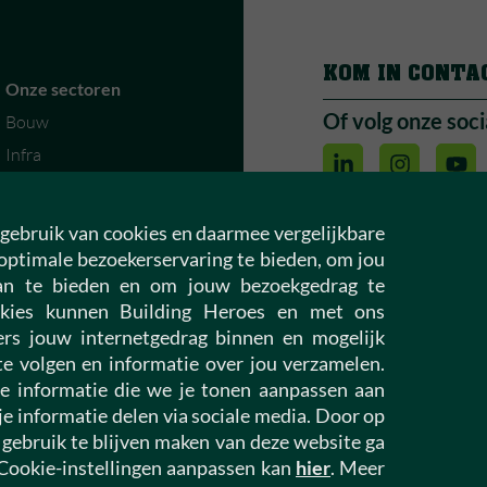
KOM IN CONTA
Onze sectoren
Of volg onze soci
Bouw
Infra
Vastgoed
Installatietechniek
gebruik van cookies en daarmee vergelijkbare
Woningcorporaties
optimale bezoekerservaring te bieden, om jou
aan te bieden en om jouw bezoekgedrag te
kies kunnen Building Heroes en met ons
Building Leaders
rs jouw internetgedrag binnen en mogelijk
Leaders vacature
e volgen en informatie over jou verzamelen.
Open sollicitatie
e informatie die we je tonen aanpassen aan
je informatie delen via sociale media. Door op
 gebruik te blijven maken van deze website ga
 Cookie-instellingen aanpassen kan
hier
. Meer