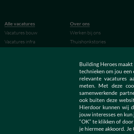
Alle vacatures
Over ons
Vacatures bouw
Werken bij ons
Vacatures infra
Thuishonkstories
Vacatures vastgoed
My Hero omgeving
Vacatures installatietechniek
Contact
Building Heroes maakt 
Vacatures woningcorporatie
technieken om jou een 
relevante vacatures 
meten. Met deze coo
Building Talents
Building Professionals
samenwerkende partne
Construction University
Junior vacatures
ook buiten deze websit
Vacatures starters
Medior vacatures
Hierdoor kunnen wij d
Open sollicitatie
Senior vacatures
jouw interesses en kun 
“OK” te klikken of door
Open sollicitatie
je hiermee akkoord. Je