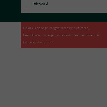
Helaas is de opgevraagde vacature niet (meer)
beschikbaar, mogelijk zijn de vacatures hieronder ook
interessant voor jou!