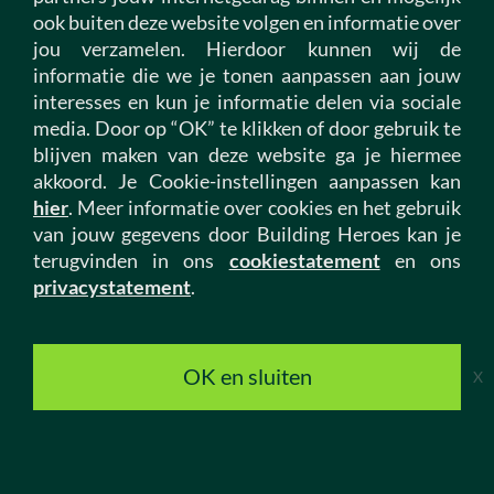
ook buiten deze website volgen en informatie over
jou verzamelen. Hierdoor kunnen wij de
informatie die we je tonen aanpassen aan jouw
interesses en kun je informatie delen via sociale
media. Door op “OK” te klikken of door gebruik te
blijven maken van deze website ga je hiermee
akkoord. Je Cookie-instellingen aanpassen kan
hier
. Meer informatie over cookies en het gebruik
BARRY
van jouw gegevens door Building Heroes kan je
ZWAAN
terugvinden in ons
cookiestatement
en ons
privacystatement
.
06-15001679
barry@buildingheroes.nl
OK en sluiten
X
Connect op LinkedIn
Stuur mij een WhatsApp bericht