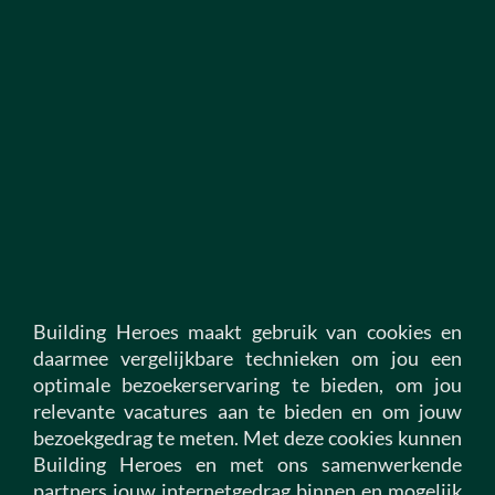
Solliciteer direct!
Building Heroes maakt gebruik van cookies en
daarmee vergelijkbare technieken om jou een
optimale bezoekerservaring te bieden, om jou
relevante vacatures aan te bieden en om jouw
bezoekgedrag te meten. Met deze cookies kunnen
Building Heroes en met ons samenwerkende
partners jouw internetgedrag binnen en mogelijk