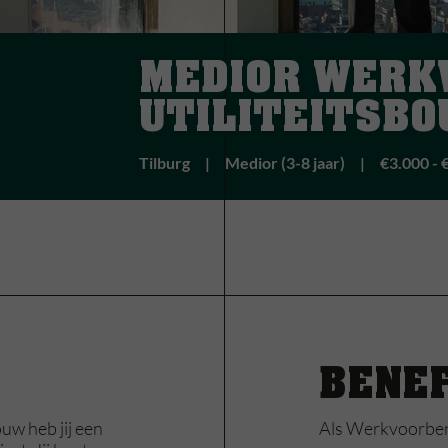
MEDIOR WERK
UTILITEITSB
Tilburg
Medior (3-8 jaar)
€3.000 - 
BENE
uw heb jij een
Als Werkvoorbere