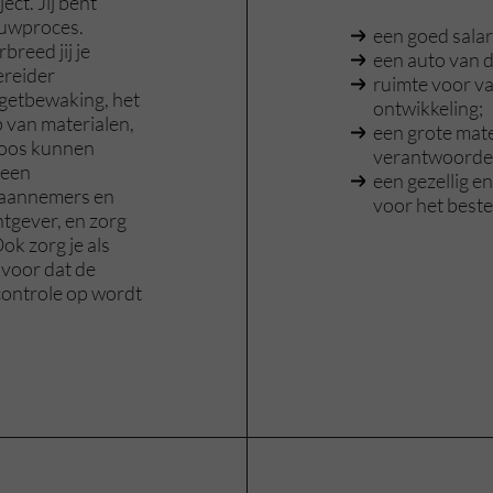
ect. Jij bent
bouwproces.
een goed salar
breed jij je
een auto van d
ereider
ruimte voor va
dgetbewaking, het
ontwikkeling;
 van materialen,
een grote mate
loos kunnen
verantwoordel
 een
een gezellig e
raannemers en
voor het beste
htgever, en zorg
ok zorg je als
voor dat de
 controle op wordt