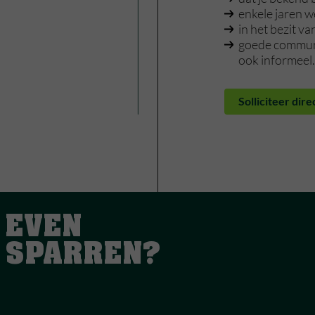
enkele jaren w
in het bezit va
goede communi
ook informeel.
Solliciteer dire
EVEN
SPARREN?