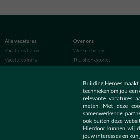
Alle vacatures
Over ons
Vacatures bouw
Werken bij ons
Vacatures infra
Thuishonkstories
Vacatures vastgoed
My Hero omgeving
Vacatures installatietechniek
Contact
Building Heroes maakt 
Vacatures woningcorporatie
technieken om jou een 
relevante vacatures 
meten. Met deze coo
Building Talents
Building Professionals
samenwerkende partne
Construction University
Junior vacatures
ook buiten deze websit
Vacatures starters
Medior vacatures
Hierdoor kunnen wij d
Open sollicitatie
Senior vacatures
jouw interesses en kun 