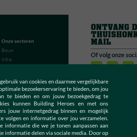
ONTVANG 
THUISHON
MAIL
Onze sectoren
Bouw
Of volg onze soci
Infra
Vastgoed
Installatietechniek
gebruik van cookies en daarmee vergelijkbare
Woningcorporaties
optimale bezoekerservaring te bieden, om jou
aan te bieden en om jouw bezoekgedrag te
kies kunnen Building Heroes en met ons
Building Leaders
rs jouw internetgedrag binnen en mogelijk
Leaders vacature
e volgen en informatie over jou verzamelen.
Open sollicitatie
e informatie die we je tonen aanpassen aan
je informatie delen via sociale media. Door op