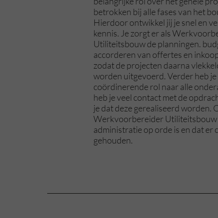
belangrijke rol over het gehele proj
betrokken bij alle fases van het 
Hierdoor ontwikkel jij je snel en ver
kennis. Je zorgt er als Werkvoorb
Utiliteitsbouw de planningen. bu
accorderen van offertes en inkoop
zodat de projecten daarna vlekke
worden uitgevoerd. Verder heb je
coördinerende rol naar alle onde
heb je veel contact met de opdrac
je dat deze gerealiseerd worden. O
Werkvoorbereider Utiliteitsbouw 
administratie op orde is en dat er
gehouden.