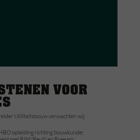
STENEN VOOR
ES
ider Utiliteitsbouw verwachten wij:
HBO opleiding richting bouwkunde;
bent met BIM (Revit) en Breeam;