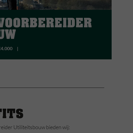
VOORBEREIDER
OUW
€4.000
FITS
ider Utiliteitsbouw bieden wij: