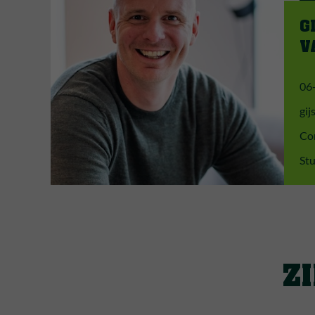
G
V
06
gij
Co
Stu
Z