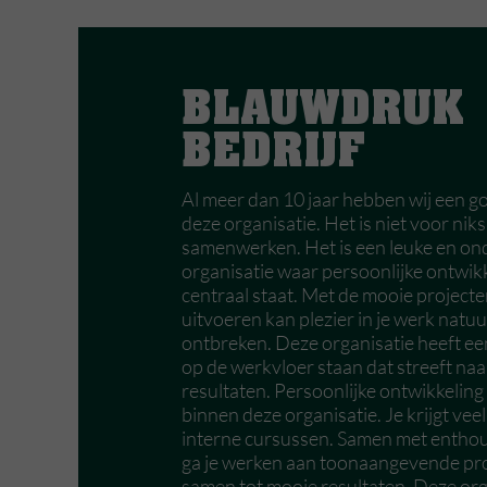
BLAUWDRUK
BEDRIJF
Al meer dan 10 jaar hebben wij een go
deze organisatie. Het is niet voor niks
samenwerken. Het is een leuke en 
organisatie waar persoonlijke ontwik
centraal staat. Met de mooie projecten
uitvoeren kan plezier in je werk natuur
ontbreken. Deze organisatie heeft e
op de werkvloer staan dat streeft na
resultaten. Persoonlijke ontwikkeling 
binnen deze organisatie. Je krijgt veel
interne cursussen. Samen met enthous
ga je werken aan toonaangevende pro
samen tot mooie resultaten. Deze orga