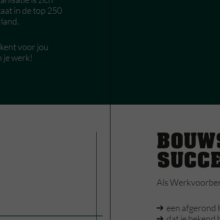
taat in de top 250
land.
kent voor jou
n je werk!
BOUW
SUCC
Als Werkvoorbere
een afgerond 
dat je bekend 