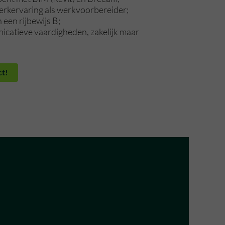
erkervaring als werkvoorbereider;
n een rijbewijs B;
catieve vaardigheden, zakelijk maar
ct!