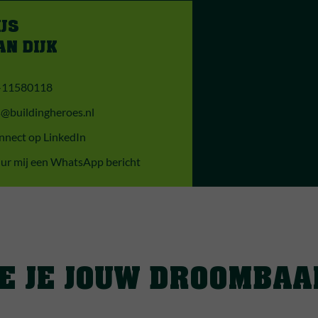
IJS
AN DIJK
-11580118
s@buildingheroes.nl
nnect op LinkedIn
ur mij een WhatsApp bericht
IE JE JOUW DROOMBAA