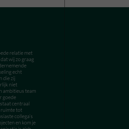
ede relatie met
 dat wij zo graag
ondernemende
keling echt
 die zij
lijk niet
en ambitieus team
ar goede
staat centraal
 ruimte tot
iaste collega’s
jecten en kom je
nisatie is zich