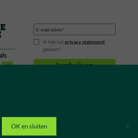
DE
K
privacy statement
Ik heb het
gelezen.*
als
OK en sluiten
X